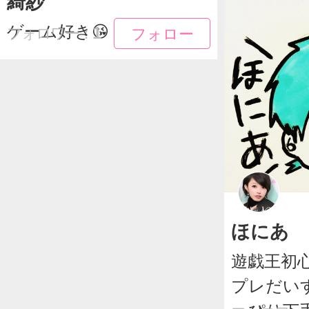
綺紗
ゲーム好き😘
フォロー
フォロー
1
フォロワー：
ほにあ
遊戯王初
プレだい