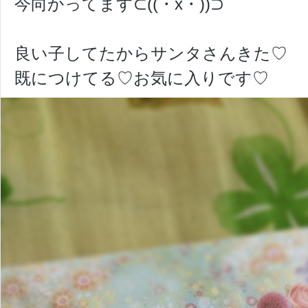
今向かってます⊂((・x・))⊃
良い子してたからサンタさんきた♡
既につけてる♡お気に入りです♡