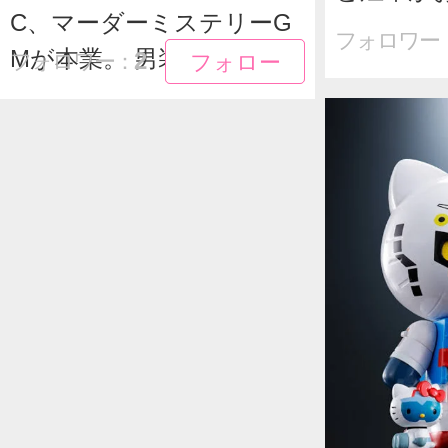
C、マーダーミステリーG
フォロワー
Mが本業。 男装メイ...
フォロー
フォロー
2
フォロワー：