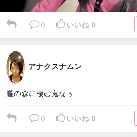
0
いいね 0
アナクスナムン
朧の森に棲む鬼なぅ
0
いいね 0