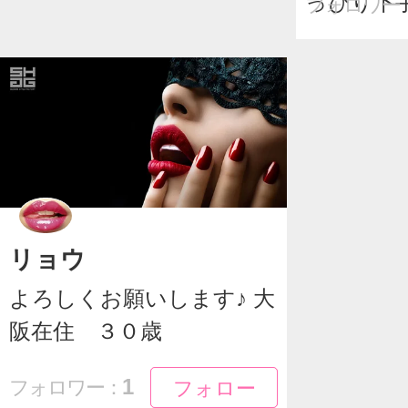
っぴり下手
フォロワー
リョウ
よろしくお願いします♪ 大
阪在住 ３０歳
フォロー
フォロー
1
フォロワー：