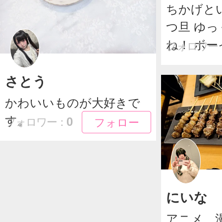
ちかげとい
つ旦 ゆ
ね！ ボーイ
フォロワー
さとう
かわいいものが大好きで
す。
フォロー
フォロー
0
フォロワー：
にいな
アニメ、