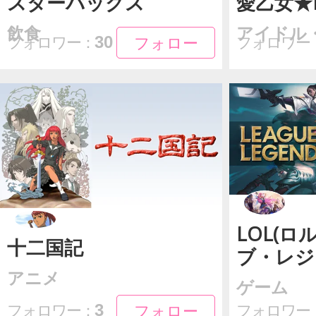
スターバックス
愛乙女★D
飲食
アイドル
フォロー
フォロー
30
フォロワー：
フォロワー
LOL(ロ
十二国記
ブ・レジ
アニメ
ゲーム
フォロー
フォロー
3
フォロワー：
フォロワー