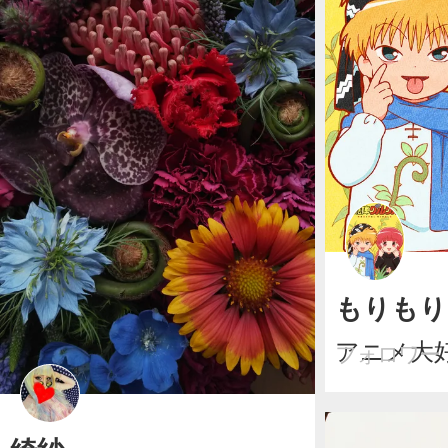
もりもり
アニメ大
フォロワー