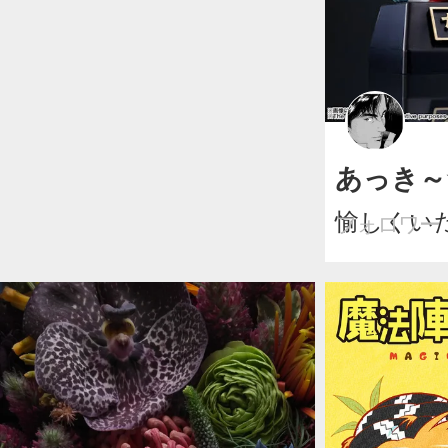
あっき～
愉しくい
フォロワー