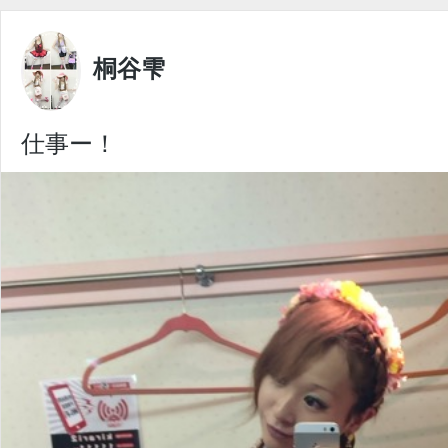
桐谷雫
仕事ー！