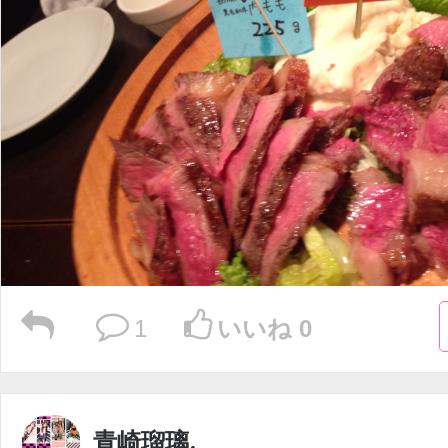
1
いいね 0
青崎瑠璃.