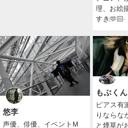
理、お絵
すき🫶🏻
フォロワー
もぶくん
ピアス有
悠李
りならな
声優、俳優、イベントM
と煙草がお