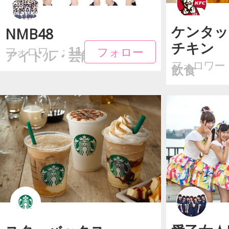
ケンタッ
NMB48
チキン
フォロー
フォロー
11
フォロワー：
アイドル・芸能
フォロワー
飲食