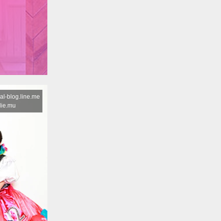
blog.line.me
e.mu