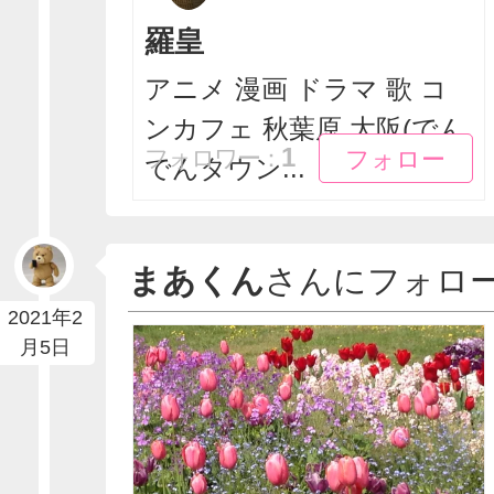
羅皇
アニメ 漫画 ドラマ 歌 コ
ンカフェ 秋葉原 大阪(でん
フォロー
フォロー
1
フォロワー：
でんタウン...
まあくん
さんにフォロ
2021年2
月5日