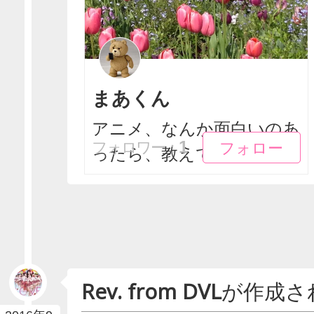
まあくん
アニメ、なんか面白いのあ
フォロー
フォロー
1
フォロワー：
ったら、教えて。
Rev. from DVL
が作成さ