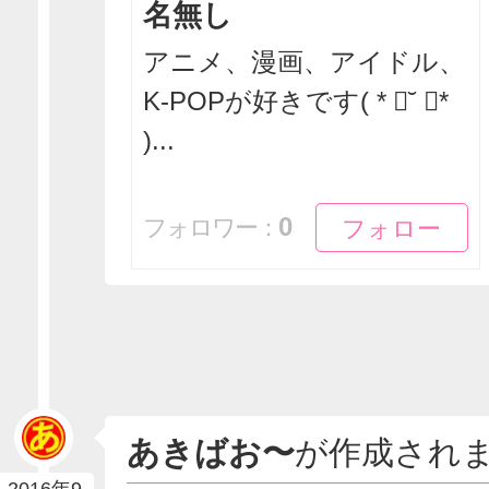
名無し
アニメ、漫画、アイドル、
K-POPが好きです( * ॑˘ ॑*
)...
フォロー
フォロー
0
フォロワー：
あきばお〜
が作成され