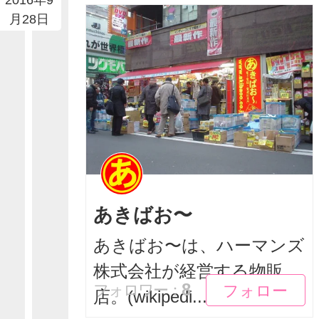
2016年9
月28日
あきばお〜
あきばお〜は、ハーマンズ
株式会社が経営する物販
フォロー
フォロー
8
フォロワー：
店。(wikipedi...