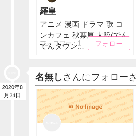
羅皇
アニメ 漫画 ドラマ 歌 コ
ンカフェ 秋葉原 大阪(でん
フォロー
フォロー
1
フォロワー：
でんタウン...
名無し
さんにフォロー
2020年8
月24日