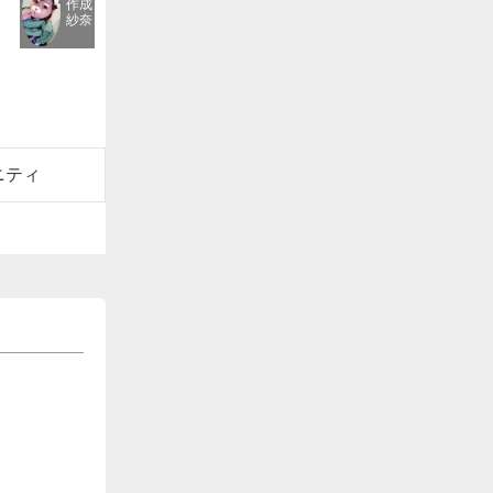
作成
紗奈
ニティ