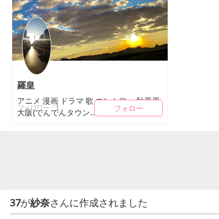
羅皇
アニメ 漫画 ドラマ 歌 コンカフェ 秋葉原
フォロー
フォロー
1
フォロワー：
大阪(でんでんタウン...
37
が
紗奈
さんに作成されました