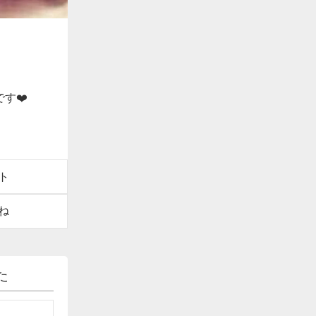
す❤️
ト
ね
た