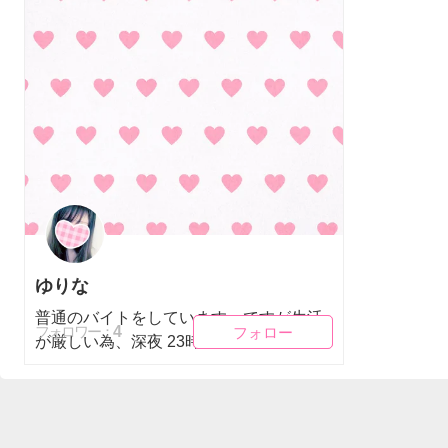
ゆりな
普通のバイトをしています。ですが生活
フォロー
フォロー
4
フォロワー：
が厳しい為、深夜 23時～翌5時...