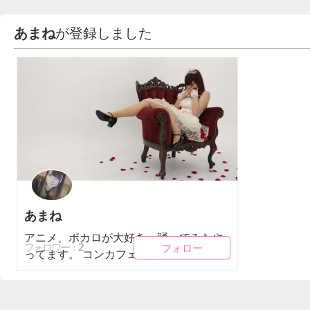
あまね
が登録しました
あまね
アニメ、ボカロが大好き。踊ってみたや
フォロー
フォロー
2
フォロワー：
ってます。 コンカフェや普通の...