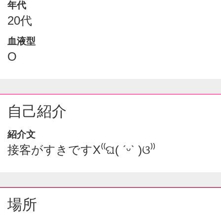
年代
20代
血液型
O
自己紹介
紹介文
接客がすきですX⁽⁽ଘ( ˊᵕˋ )ଓ⁾⁾
場所