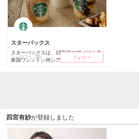
スターバックス
スターバックスは、1971年にアメリカ合
フォロー
フォロー
30
フォロワー：
衆国ワシントン州シアトルで開...
四宮有紗
が登録しました