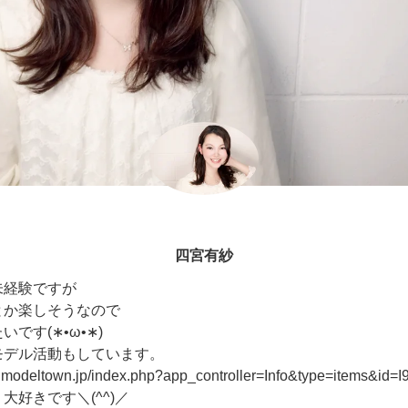
四宮有紗
未経験ですが
とか楽しそうなので
です(∗•ω•∗)
モデル活動もしています。
w.modeltown.jp/index.php?app_controller=Info&type=items&id=
大好きです＼(^^)／