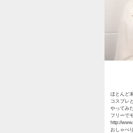
ほとんど
コスプレ
やってみたい
フリーで
http://ww
おしゃべり