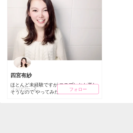
四宮有紗
ほとんど未経験ですが コスプレとか楽し
フォロー
フォロー
2
フォロワー：
そうなので やってみたいで...