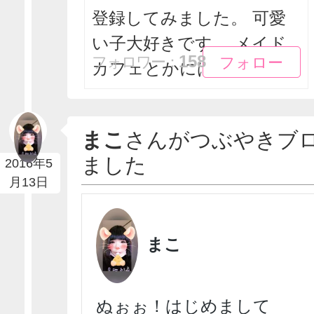
登録してみました。 可愛
い子大好きです。 メイド
フォロー
フォロー
158
フォロワー：
カフェとかにはあ...
まこ
さんがつぶやきブ
ました
2016年5
月13日
まこ
ぬぉぉ！はじめまして