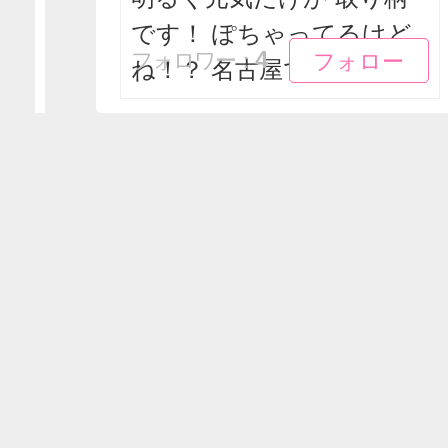
です！ ぽちゃってるけど
フォロー
フォロー
4
フォロワー：
ね！？ 名古屋ででき...