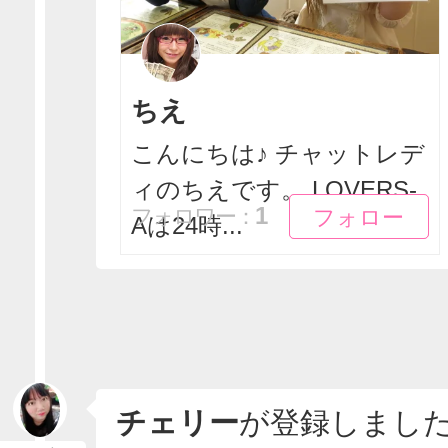
ちえ
こんにちは♪ チャットレデ
ィのちえです。 LOVERS-
フォロー
フォロー
1
フォロワー：
Aは24時...
チェリー
が登録しまし