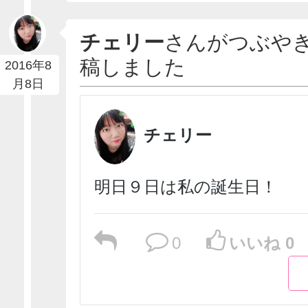
チェリー
さんがつぶや
稿しました
2016年8
月8日
チェリー
明日９日は私の誕生日！
0
いいね 0