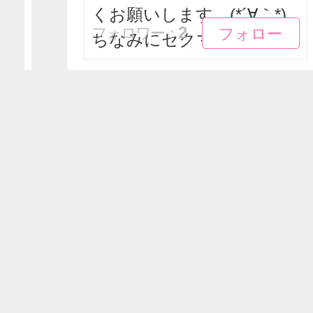
くお願いします。(*´∀｀*)
フォロー
フォロー
2
フォロワー：
ちなみにセクマ...