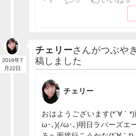
0
いいね 0
チェリー
さんがつぶや
稿しました
2016年7
月22日
チェリー
おはようございます(*´∀｀*)
ω･､)(ﾉω･､)明日ラバーズ
ろへ面接行こうかな(*´∀｀*)