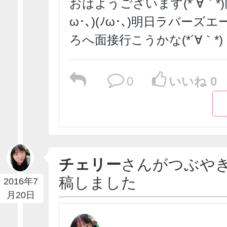
おはようございます(*´∀｀*)
ω･､)(ﾉω･､)明日ラバーズ
ろへ面接行こうかな(*´∀｀*)
0
いいね 0
チェリー
さんがつぶや
稿しました
2016年7
月20日