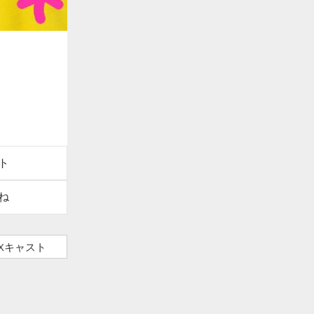
ト
ね
Xキャスト