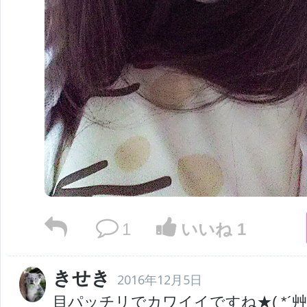
1
いいね 1
きせき
2016年12月5日
目パッチリでカワイイですね★( *´艸