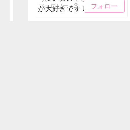
フォロー
フォロー
3
フォロワー：
が大好きですＵ///'ᴗ'///Ｕ