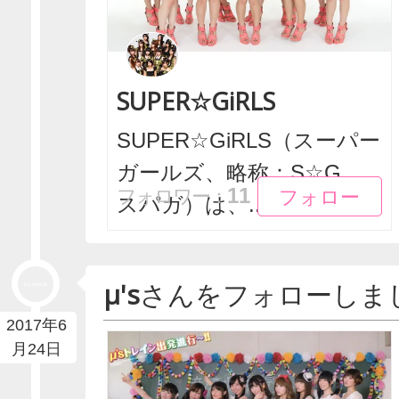
SUPER☆GiRLS
SUPER☆GiRLS（スーパー
ガールズ、略称：S☆G、
フォロー
フォロー
11
フォロワー：
スパガ）は、...
μ's
さんをフォローしま
2017年6
月24日