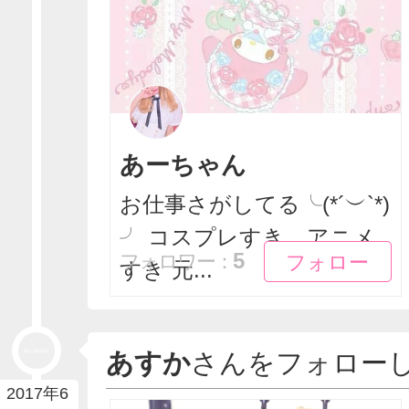
あーちゃん
お仕事さがしてる╰(*´︶`*)
╯ コスプレすき、アニメ
フォロー
フォロー
5
フォロワー：
すき 元...
あすか
さんをフォロー
2017年6