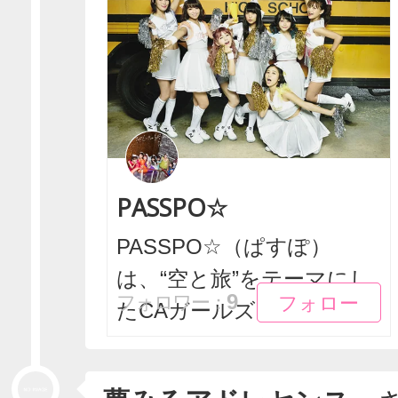
PASSPO☆
PASSPO☆（ぱすぽ）
は、“空と旅”をテーマにし
フォロー
フォロー
9
フォロワー：
たCAガールズロッ...