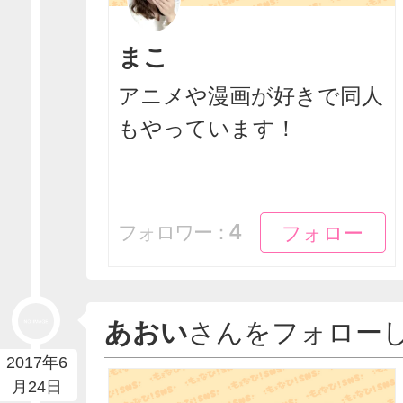
まこ
アニメや漫画が好きで同人
もやっています！
フォロー
フォロー
4
フォロワー：
あおい
さんをフォロー
2017年6
月24日