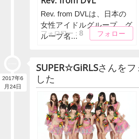
Rev. from DVL
Rev. from DVLは、日本の
女性アイドルグループ。グ
フォロー
フォロー
8
フォロワー：
ループ名...
SUPER☆GiRLS
さんをフ
した
2017年6
月24日