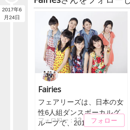
2017年6
月24日
Fairies
フェアリーズは、日本の女
性6人組ダンスボーカルグ
フォロー
フォロー
12
フォロワー：
ループで、2011年...