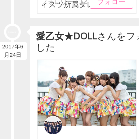
フォロー
フォロー
12
フォロワー：
ィスツ所属タレント...
愛乙女★DOLL
さんをフ
した
2017年6
月24日