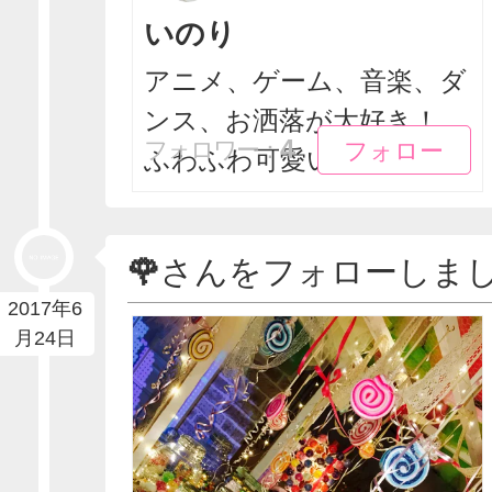
いのり
アニメ、ゲーム、音楽、ダ
ンス、お洒落が大好き！
フォロー
フォロー
4
フォロワー：
ふわふわ可愛いもの...
🌹
さんをフォローしま
2017年6
月24日