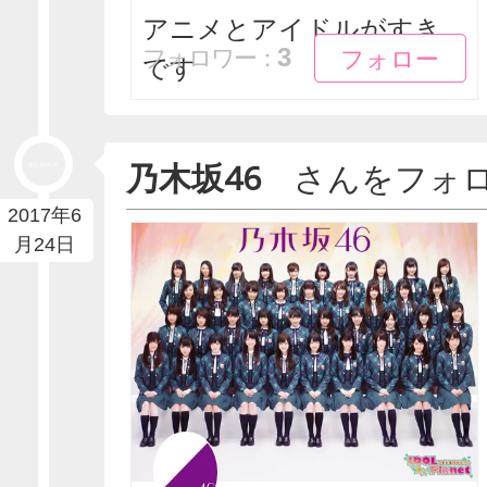
アニメとアイドルがすき
フォロー
フォロー
3
フォロワー：
です
乃木坂46
さんをフォ
2017年6
月24日