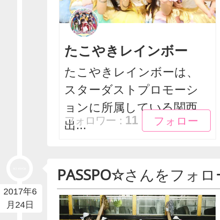
たこやきレインボー
たこやきレインボーは、
スターダストプロモーシ
ョンに所属している関西
フォロー
フォロー
11
フォロワー：
出...
PASSPO☆
さんをフォロ
2017年6
月24日