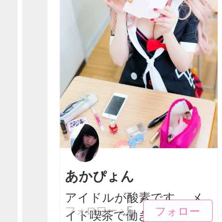
あかぴょん
アイドルが酸素です。 メ
フォロー
フォロー
5
フォロワー：
イド喫茶で働きたいです！