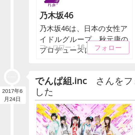
乃木坂46
乃木坂46は、日本の女性ア
イドルグループ。秋元康の
フォロー
フォロー
16
フォロワー：
プロデュースにより...
でんぱ組.inc
さんをフ
した
2017年6
月24日