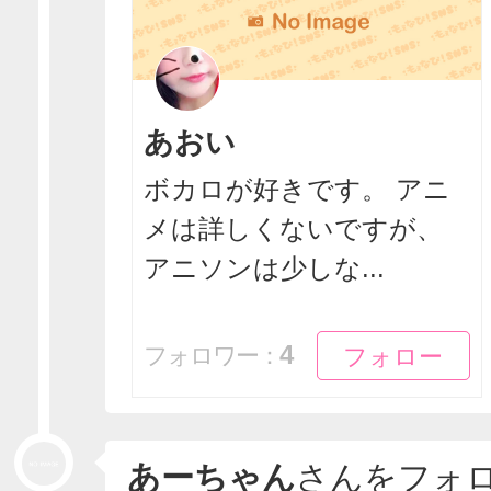
あおい
ボカロが好きです。 アニ
メは詳しくないですが、
アニソンは少しな...
フォロー
フォロー
4
フォロワー：
あーちゃん
さんをフォ