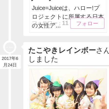
Juice=Juiceは、ハロー!プ
ロジェクトに所属する日本
フォロー
フォロー
11
フォロワー：
の女性ア...
たこやきレインボー
さ
しました
2017年6
月24日