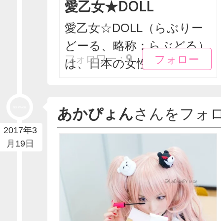
愛乙女★DOLL
愛乙女☆DOLL（らぶりー
どーる、略称：らぶどる）
フォロー
フォロー
9
フォロワー：
は、日本の女性アイ...
あかぴょん
さんをフォ
2017年3
月19日