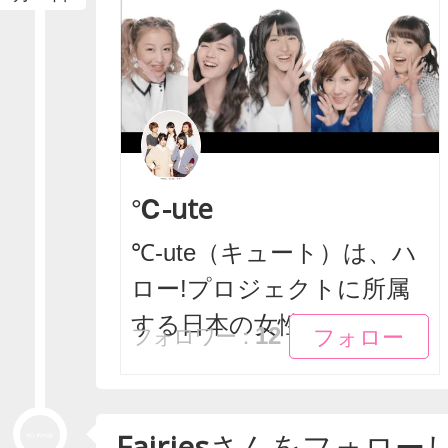
℃-ute
℃-ute（キュート）は、ハ
ロー!プロジェクトに所属
する日本の女性ア...
フォロー
フォロー
12
フォロワー：
Fairies
さんをフォロー