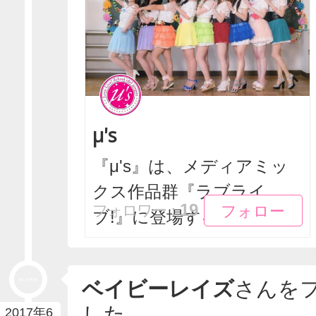
μ's
『μ's』は、メディアミッ
クス作品群『ラブライ
フォロー
フォロー
19
フォロワー：
ブ!』に登場する架空の...
ベイビーレイズ
さんを
した
2017年6