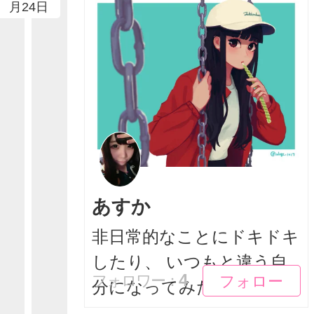
月24日
あすか
非日常的なことにドキドキ
したり、 いつもと違う自
フォロー
フォロー
4
フォロワー：
分になってみた...