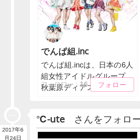
でんぱ組.inc
でんぱ組.incは、日本の6人
組女性アイドルグループ。
フォロー
フォロー
16
フォロワー：
秋葉原ディアス...
℃-ute
さんをフォロ
2017年6
月24日