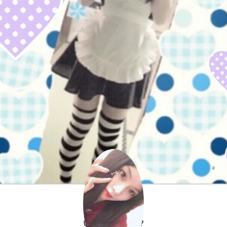
いちご(*∩'ω'∩)?