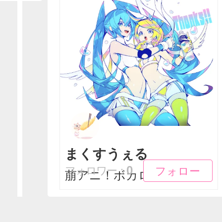
まくすうぇる
フォロー
フォロー
0
フォロワー：
萠アニ！ボカロ好き。