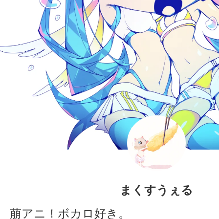
まくすうぇる
萠アニ！ボカロ好き。