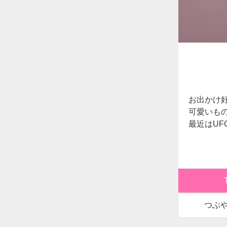
お出かけ
可愛いも
最近はU
つぶ