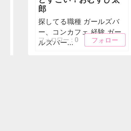
郎
探してる職種 ガールズバ
ー、コンカフェ 経験 ガー
フォロー
フォロー
0
フォロワー：
ルズバー...