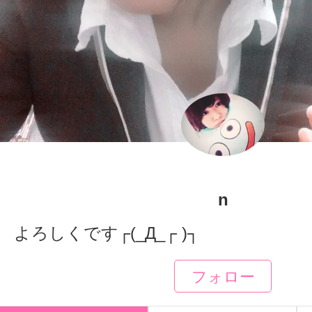
n
よろしくです┌(_Д_┌ )┐
フォロー