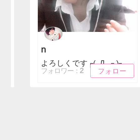
n
よろしくです┌(_Д_┌ )┐
フォロー
フォロー
2
フォロワー：