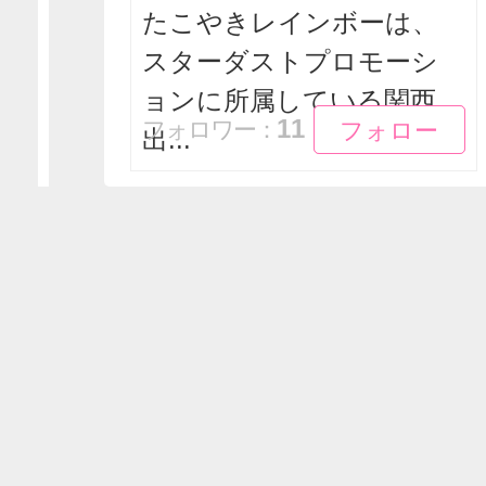
たこやきレインボーは、
スターダストプロモーシ
ョンに所属している関西
フォロー
フォロー
11
フォロワー：
出...