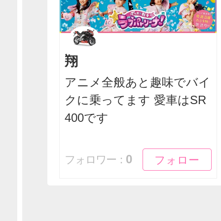
翔
アニメ全般あと趣味でバイ
クに乗ってます 愛車はSR
400です
フォロー
フォロー
0
フォロワー：