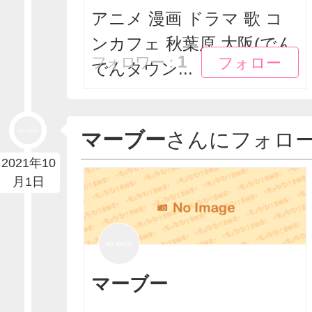
アニメ 漫画 ドラマ 歌 コ
ンカフェ 秋葉原 大阪(でん
フォロー
フォロー
1
フォロワー：
でんタウン...
マーブー
さんにフォロ
2021年10
月1日
マーブー