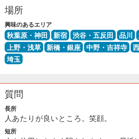
場所
興味のあるエリア
秋葉原・神田
新宿
渋谷・五反田
品川
上野・浅草
新橋・銀座
中野・吉祥寺
埼玉
質問
長所
人あたりが良いところ。笑顔。
短所