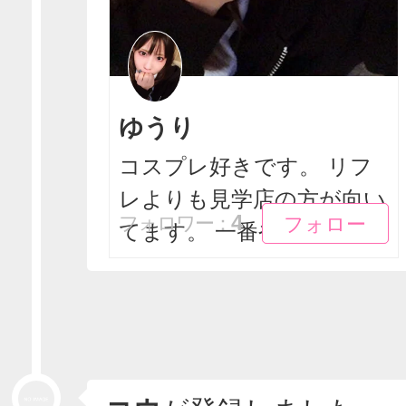
ゆうり
コスプレ好きです。 リフ
レよりも見学店の方が向い
フォロー
フォロー
4
フォロワー：
てます。 一番やりた...