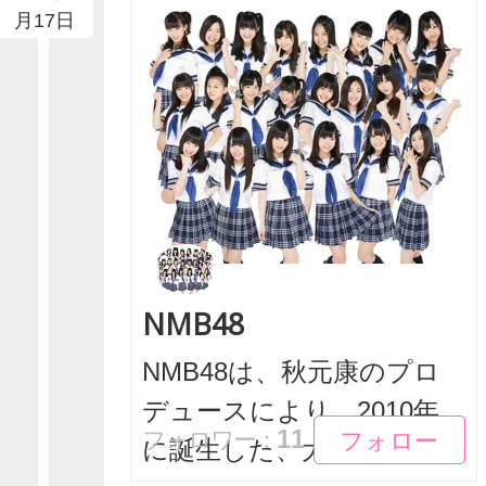
月17日
NMB48
NMB48は、秋元康のプロ
デュースにより、2010年
フォロー
フォロー
11
フォロワー：
に誕生した、大阪...