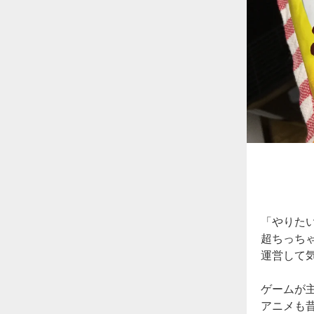
「やりた
超ちっち
運営して
ゲームが
アニメも