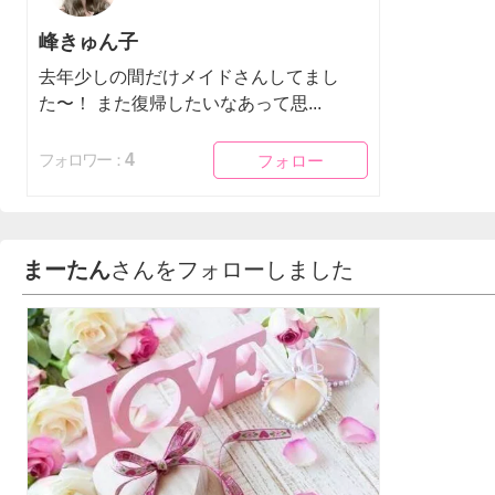
峰きゅん子
去年少しの間だけメイドさんしてまし
た〜！ また復帰したいなあって思...
フォロー
フォロー
4
フォロワー：
まーたん
さんをフォローしました