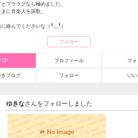
グとブララグなら極めました。
たまに音楽人を謳歌。
当に絡んでくださいな（╹◡╹）
フォロー
TOP
プロフィール
フォ
やきブログ
フォロー
いい
ゆきな
さんをフォローしました