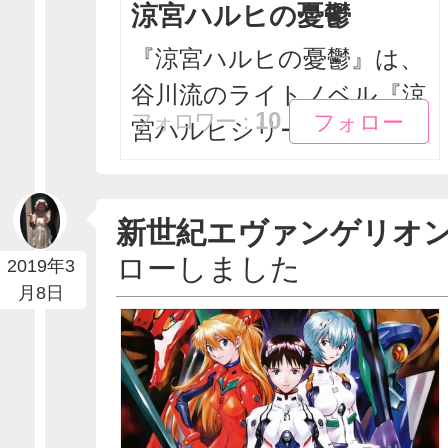
涼宮ハルヒの憂鬱
『涼宮ハルヒの憂鬱』は、
谷川流のライトノベル『涼
フォロー
フォロー
10
フォロワー：
宮ハルヒシリーズ』を...
新世紀エヴァンゲリオ
ローしました
2019年3
月8日