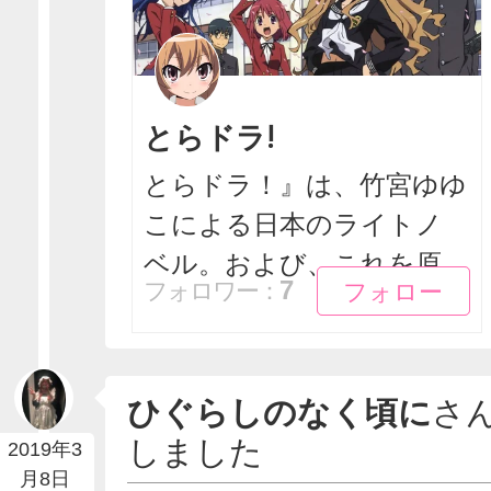
とらドラ!
とらドラ！』は、竹宮ゆゆ
こによる日本のライトノ
ベル。および、これを原...
フォロー
フォロー
7
フォロワー：
ひぐらしのなく頃に
さ
しました
2019年3
月8日