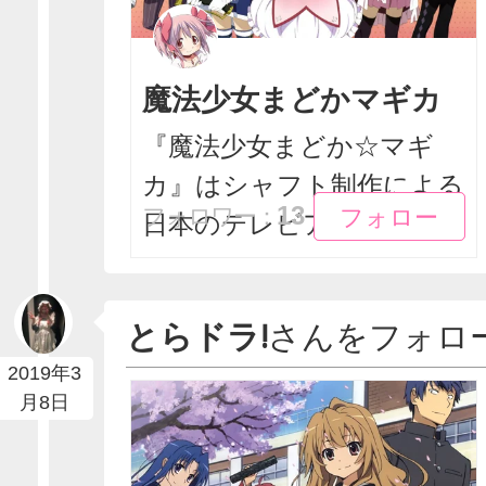
魔法少女まどかマギカ
『魔法少女まどか☆マギ
カ』はシャフト制作による
フォロー
フォロー
13
フォロワー：
日本のテレビアニメ作品...
とらドラ!
さんをフォロ
2019年3
月8日