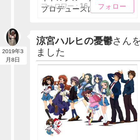
フォロー
フォロー
16
フォロワー：
プロデュースにより...
涼宮ハルヒの憂鬱
さん
ました
2019年3
月8日