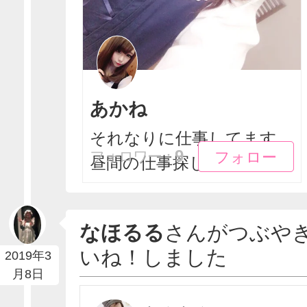
あかね
それなりに仕事してます
フォロー
フォロー
9
フォロワー：
昼間の仕事探し中です
なほるる
さんがつぶや
いね！しました
2019年3
月8日