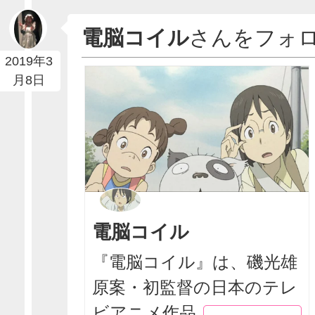
電脳コイル
さんをフォ
2019年3
月8日
電脳コイル
『電脳コイル』は、磯光雄
原案・初監督の日本のテレ
ビアニメ作品、および...