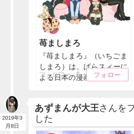
苺ましまろ
『苺ましまろ』（いちごま
しまろ）は、ばらスィーに
フォロー
フォロー
5
フォロワー：
よる日本の漫画、およ...
あずまんが大王
さんを
した
2019年3
月8日