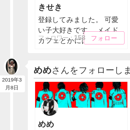
きせき
登録してみました。 可愛
い子大好きです。 メイド
フォロー
フォロー
158
フォロワー：
カフェとかにはあ...
めめ
さんをフォローし
2019年3
月8日
めめ