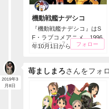
機動戦艦ナデシコ
『機動戦艦ナデシコ』はS
F・ラブコメアニメ。1996
フォロー
フォロー
7
フォロワー：
年10月1日から...
苺ましまろ
さんをフォ
2019年3
月8日