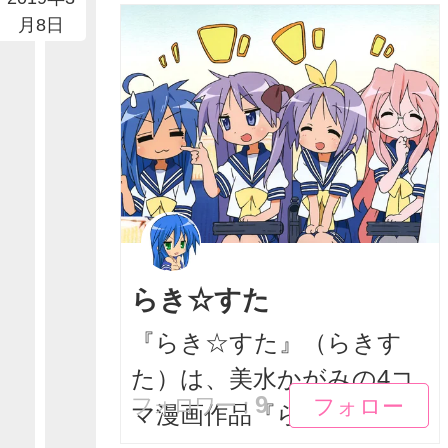
月8日
らき☆すた
『らき☆すた』（らきす
た）は、美水かがみの4コ
フォロー
フォロー
9
フォロワー：
マ漫画作品『らき☆すた...