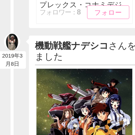
プレックス・コナミデジ...
フォロー
フォロー
8
フォロワー：
機動戦艦ナデシコ
さん
ました
2019年3
月8日