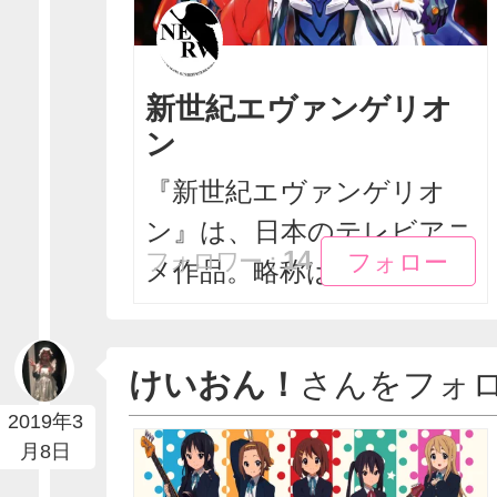
新世紀エヴァンゲリオ
ン
『新世紀エヴァンゲリオ
ン』は、日本のテレビアニ
フォロー
フォロー
14
フォロワー：
メ作品。略称は「エヴァ...
けいおん！
さんをフォ
2019年3
月8日