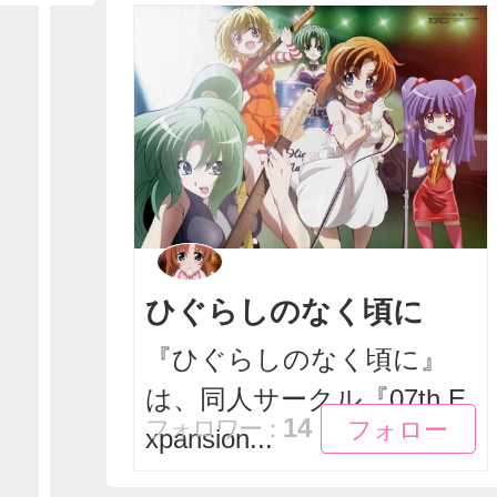
ひぐらしのなく頃に
『ひぐらしのなく頃に』
は、同人サークル『07th E
フォロー
フォロー
14
フォロワー：
xpansion...