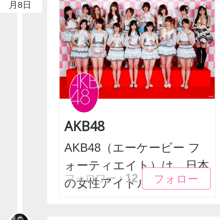
月8日
AKB48
AKB48（エーケービー フ
ォーティエイト）は、日本
フォロー
フォロー
12
フォロワー：
の女性アイドルグ...