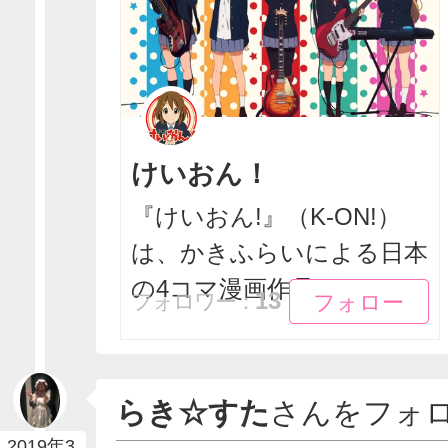
けいおん！
『けいおん!』（K-ON!）
は、かきふらいによる日本
の4コマ漫画作品...
フォロー
フォロー
13
フォロワー：
らき☆すた
さんをフォ
2019年3