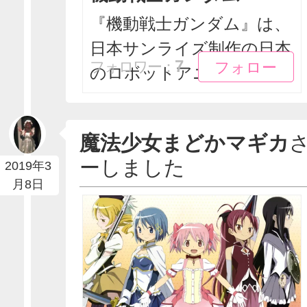
『機動戦士ガンダム』は、
日本サンライズ制作の日本
フォロー
フォロー
7
フォロワー：
のロボットアニメ。テ...
魔法少女まどかマギカ
ーしました
2019年3
月8日