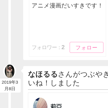
アニメ漫画だいすきです！
フォロー
フォロー
2
フォロワー：
なほるる
さんがつぶや
いね！しました
2019年3
月8日
莉亞