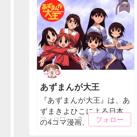
あずまんが大王
『あずまんが大王』は、あ
ずまきよひこによる日本
フォロー
フォロー
3
フォロワー：
の4コマ漫画、およびそ...