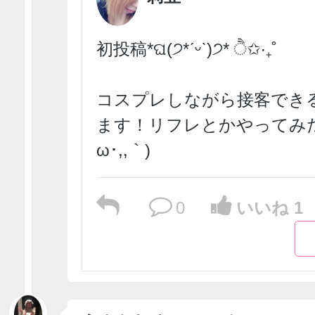
初投稿*ଘ(੭*ˊᵕˋ)੭* ੈ✩‧₊˚
コスプレしながら接客でき
ます！リフレとかやってみたい
ω･,,｀)
0
いいね 1