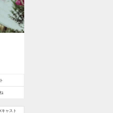
ト
ね
Xキャスト