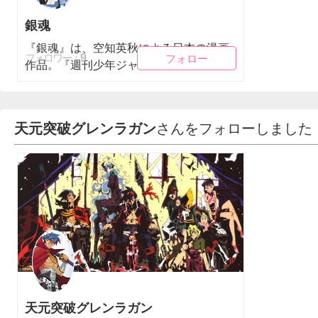
銀魂
『銀魂』は、空知英秋による日本の漫画
フォロー
フォロー
9
フォロワー：
作品。『週刊少年ジャンプ』にて2...
天元突破グレンラガン
さんをフォローしました
天元突破グレンラガン