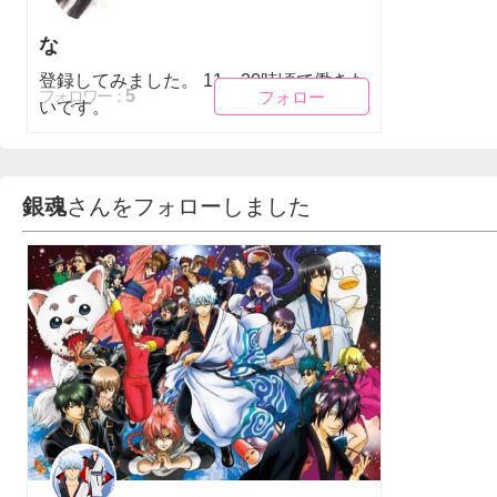
な
登録してみました。 11〜20時頃で働きた
フォロー
フォロー
5
フォロワー：
いです。
銀魂
さんをフォローしました