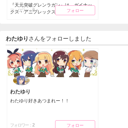
『天元突破グレンラガン』は、ガイナッ
フォロー
フォロー
8
フォロワー：
クス・アニプレックス・コナミデジ...
わたゆり
さんをフォローしました
わたゆり
わたゆり好きあつまれー！！
フォロー
フォロー
2
フォロワー：