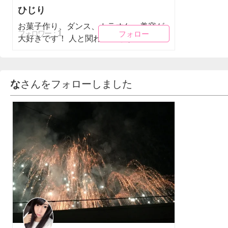
ひじり
お菓子作り、ダンス、カラオケ、美容が
フォロー
フォロー
1
フォロワー：
大好きです！ 人と関わることが...
な
さんをフォローしました