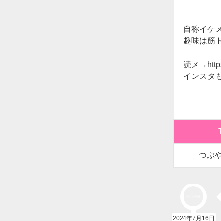
自称イケメ
趣味は筋ト
読メ→https:
インスタもフォ
つぶ
2024年7月16日