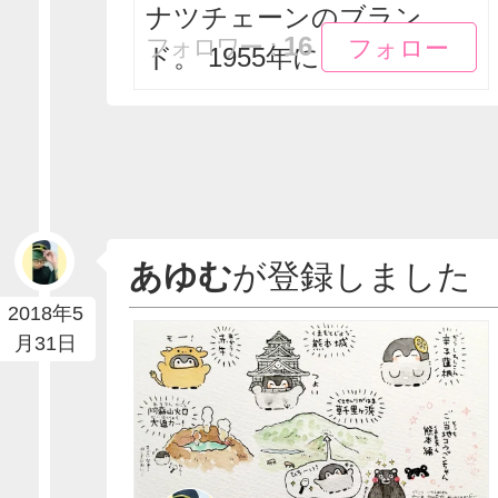
ナツチェーンのブラン
フォロー
フォロー
16
フォロワー：
ド。 1955年にアメリ...
あゆむ
が登録しました
2018年5
月31日