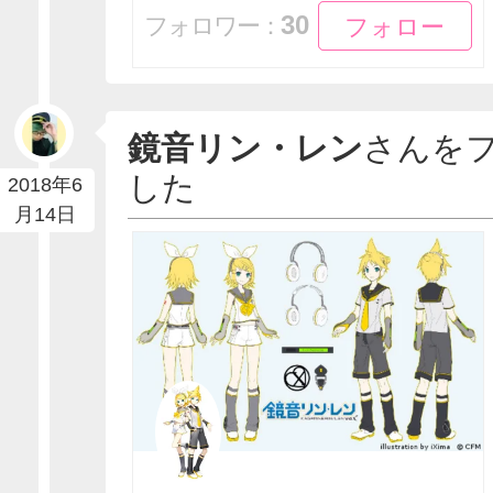
フォロー
フォロー
30
フォロワー：
鏡音リン・レン
さんを
した
2018年6
月14日