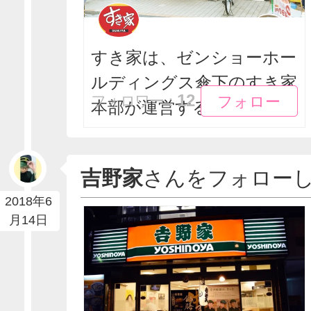
すき家は、ゼンショーホー
ルディングス傘下のすき家
フォロー
フォロー
12
フォロワー：
本部が運営する牛丼チ...
吉野家
さんをフォロー
2018年6
月14日