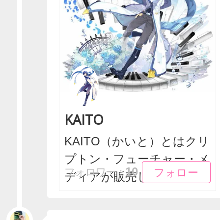
KAITO
KAITO（かいと）とはクリ
プトン・フューチャー・メ
フォロー
フォロー
10
フォロワー：
ディアが販売して...