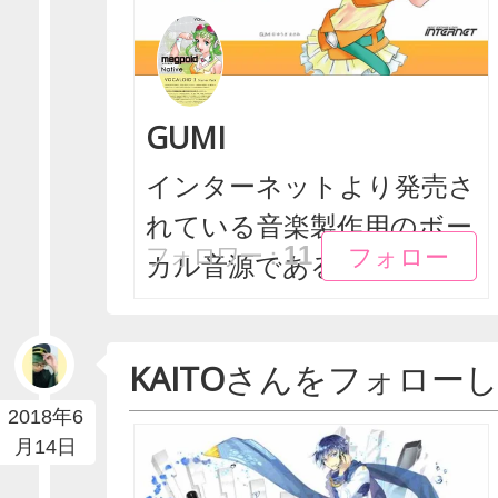
GUMI
インターネットより発売さ
れている音楽製作用のボー
フォロー
フォロー
11
フォロワー：
カル音源である。声優...
KAITO
さんをフォロー
2018年6
月14日