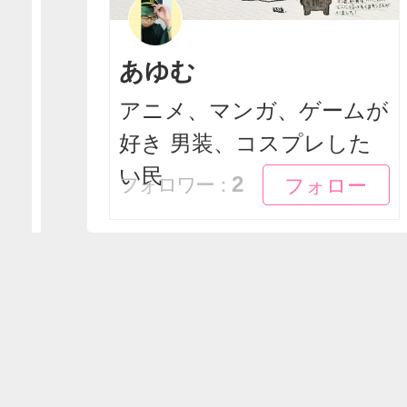
あゆむ
アニメ、マンガ、ゲームが
好き 男装、コスプレした
い民
フォロー
フォロー
2
フォロワー：