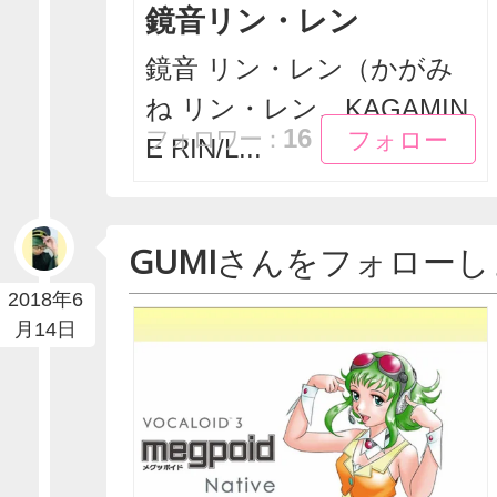
鏡音リン・レン
鏡音 リン・レン（かがみ
ね リン・レン、KAGAMIN
フォロー
フォロー
16
フォロワー：
E RIN/L...
GUMI
さんをフォローし
2018年6
月14日