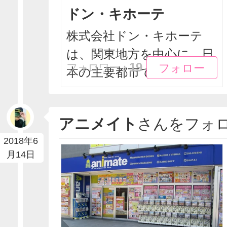
ドン・キホーテ
株式会社ドン・キホーテ
は、関東地方を中心に、日
フォロー
フォロー
19
フォロワー：
本の主要都市で主に総合...
アニメイト
さんをフォ
2018年6
月14日