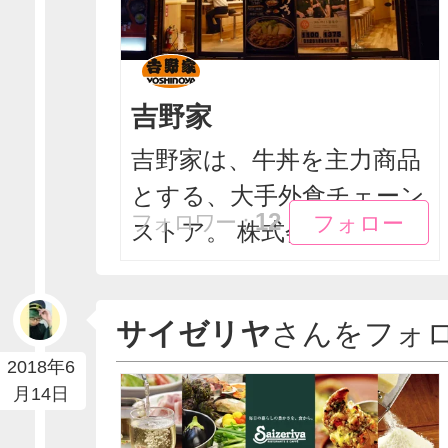
吉野家
吉野家は、牛丼を主力商品
とする、大手外食チェーン
フォロー
フォロー
12
フォロワー：
ストア。 株式会社吉...
サイゼリヤ
さんをフォ
2018年6
月14日