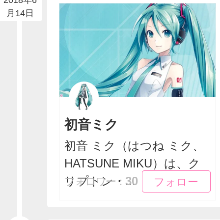
2018年6
月14日
初音ミク
初音 ミク（はつね ミク、
HATSUNE MIKU）は、ク
フォロー
フォロー
リプトン・...
30
フォロワー：