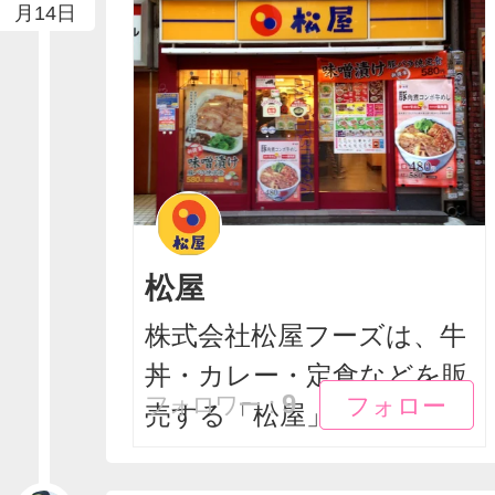
月14日
松屋
株式会社松屋フーズは、牛
丼・カレー・定食などを販
フォロー
フォロー
9
フォロワー：
売する「松屋」などの...