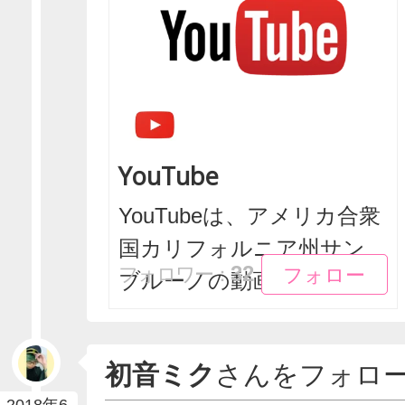
YouTube
YouTubeは、アメリカ合衆
国カリフォルニア州サン
フォロー
フォロー
32
フォロワー：
ブルーノの動画共...
初音ミク
さんをフォロ