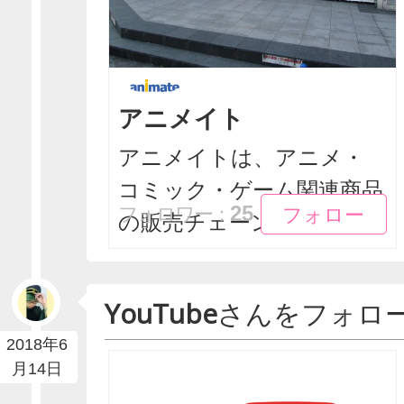
アニメイト
アニメイトは、アニメ・
コミック・ゲーム関連商品
フォロー
フォロー
25
フォロワー：
の販売チェーン店の1つ...
YouTube
さんをフォロ
2018年6
月14日