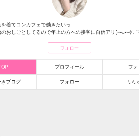
まりも
装を着てコンカフェで働きたいっ
のおしごとしてるので年上の方への接客に自信アリ(⑅•ᴗ•⑅)◜..°
フォロー
TOP
プロフィール
フォ
やきブログ
フォロー
いい