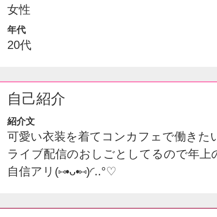
女性
年代
20代
自己紹介
紹介文
可愛い衣装を着てコンカフェで働きた
ライブ配信のおしごとしてるので年上
自信アリ(⑅•ᴗ•⑅)◜..°♡